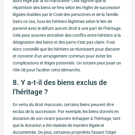
alors régie par ‍la loi marocaine. Cela signifie que la
répartition des biens se fera selon les règles de succession
légales établies par le Code des‌ personnes et de la famille.
Dans ce cas, tous les héritiers⁣ légitimes selon le lien de
parenté avec le défunt auront droit à une part de l’héritage.⁤
Cela peut souvent entraîner des conflits entre héritiers si la
désignation des biens et des parts n’est pas⁢ claire. Il est
donc conseillé ⁤que les héritiers se réunissent pour discuter
et convenir‍ d’un arrangement⁣ commun pour éviter les
complications et litiges potentiels. Un notaire peut jouer un
rôle ⁢clé pour ⁣faciliter cette démarche.
8. Y a-t-il des biens exclus‌ de​
l’héritage ?
En vertu⁣ du droit marocain, certains biens ‌peuvent être
exclus de la succession. Par exemple, les biens ⁤donnés en
donation⁢ de son vivant peuvent échapper à l’héritage, tant
que la donation ⁣a été réalisée de ⁣manière légale ⁤et
documentée. ⁣De plus, certaines propriétés faisant l’objet