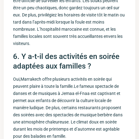
être difficile de surveiller ​les enfants. Les souks peuvent
être un peu chaotiques, donc gardez toujours un œil ⁤sur
eux. De plus,‌ privilégiez les horaires de visite tôt​ le matin ou
tard dans ​l’après-midi⁢ lorsque la foule est moins
nombreuse. L’hospitalité ⁢marocaine est connue, et‌ les
familles locales sont souvent⁢ très accueillantes envers les
visiteurs.
6. Y a-t-il‌ des activités en ‌soirée
⁤adaptées aux familles ?
Oui,Marrakech offre plusieurs activités en soirée qui
peuvent plaire à toute ​la famille.Le fameux‌ spectacle de
danses et de musiques à Jemaa el-Fnaa est captivant et
permet aux enfants de découvrir‍ la ‍culture locale ⁣de
manière ludique. De plus,​ certains restaurants proposent
des soirées avec⁤ des spectacles de musique berbère dans
‌une⁤ atmosphère⁤ chaleureuse. Le climat doux​ en soirée
durant les mois⁢ de printemps et d’automne est agréable
pour des balades en famille.